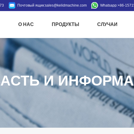
973
Почтовый ящик:
sales@kelidmachine.com
Whatsapp:
+86-1571
Й
О НАС
ПРОДУКТЫ
СЛУЧАИ
АСТЬ И ИНФОРМ