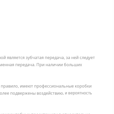
й является зубчатая передача, за ней следует
еменная передача.
При
наличии больших
ак правило, имеют профессиональные коробки
более подвержены воздейс
твию
, и вероятность