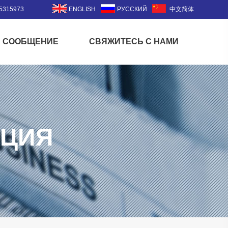
5315973
ENGLISH
РУССКИЙ
中文简体
СООБЩЕНИЕ
СВЯЖИТЕСЬ С НАМИ
АЦИЯ