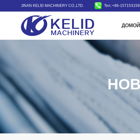
JINAN KELID MACHINERY CO.,LTD.
Тел.:+86-15715315
ДОМО
НОВ