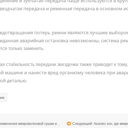
динение и зубчатая передача чаще используются в кру
ездчатая передача и ременная передача в основном ис
редотвращения потерь ремни являются лучшим выбором
жиданная аварийная остановка невозможны, система р
ется только заменить.
я стабильность передачи звездочки также приводит к тому,
ой машине и нанести вред организму человека при авар
ой деталью.
ние
 микроволновой сушки и стерилизации.
Следующий: Анализ зон, где мик