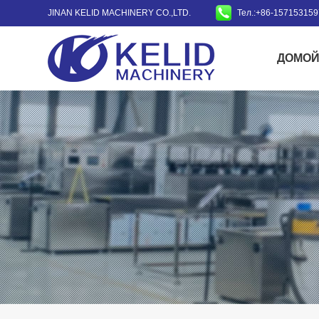
JINAN KELID MACHINERY CO.,LTD.
Тел.:+86-15715315
ДОМО