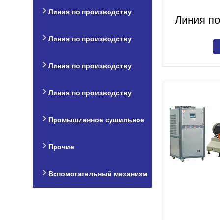
животных и рыбных кормов
микроволновое
Линия по производству
Линия по
оборудование
тканевого белка
Линия по производству
искусственного риса
Линия по производству
зерновых хлопьев для
Линия по производству
завтрака
макарон
Промышленное сушильное
оборудование
Прочие
Вспомогательный механизм