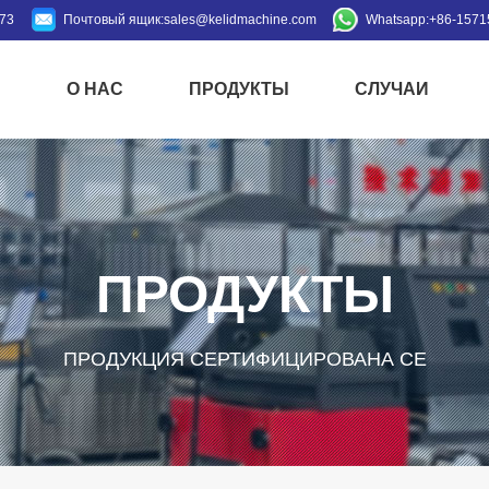
973
Почтовый ящик:
sales@kelidmachine.com
Whatsapp:
+86-1571
Й
О НАС
ПРОДУКТЫ
СЛУЧАИ
ПРОДУКТЫ
ПРОДУКЦИЯ СЕРТИФИЦИРОВАНА CE