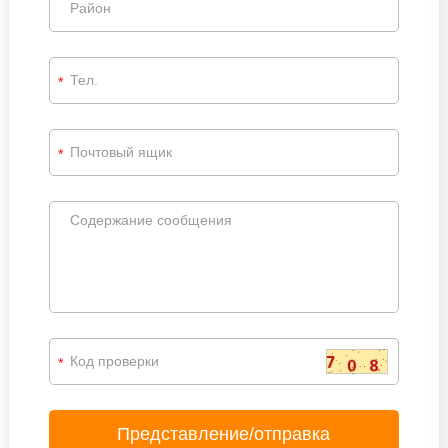
*
*
*