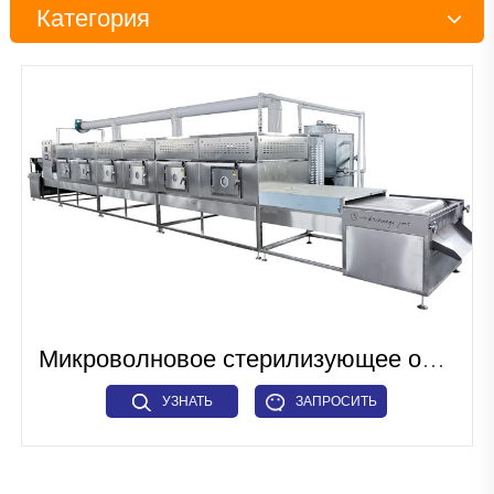
Категория
Линия по производству закусок
Линия по производству кормов для домашних животных и
рыбных кормов
Промышленное микроволновое оборудование
Линия по производству тканевого белка
Линия по производству искусственного риса
Линия по производству зерновых хлопьев для завтрака
Микроволновое стерилизующее оборудование
Линия по производству макарон
УЗНАТЬ
ЗАПРОСИТЬ
Промышленное сушильное оборудование
БОЛЬШЕ
СЕЙЧАС
Прочие