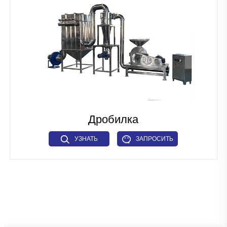
Линия по производству кормов для домашних животных и
рыбных кормов
Промышленное микроволновое оборудование
Линия по производству тканевого белка
Линия по производству искусственного риса
Линия по производству зерновых хлопьев для завтрака
Дробилка
Линия по производству макарон
УЗНАТЬ
ЗАПРОСИТЬ
Промышленное сушильное оборудование
БОЛЬШЕ
СЕЙЧАС
Прочие
Вспомогательный механизм