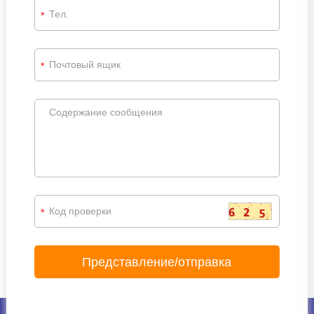
*
*
*