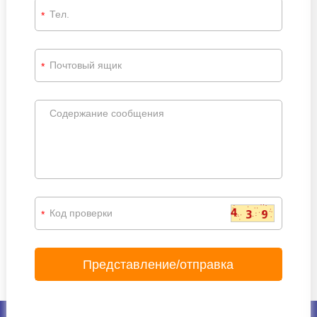
*
*
*