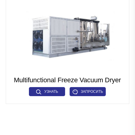
Линия по производству кормов для домашних животных и
рыбных кормов
Промышленное микроволновое оборудование
Линия по производству тканевого белка
Линия по производству искусственного риса
Линия по производству зерновых хлопьев для завтрака
Multifunctional Freeze Vacuum Dryer
Линия по производству макарон
УЗНАТЬ
ЗАПРОСИТЬ
Промышленное сушильное оборудование
БОЛЬШЕ
СЕЙЧАС
Прочие
Вспомогательный механизм