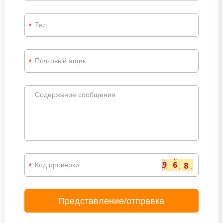
*
*
*