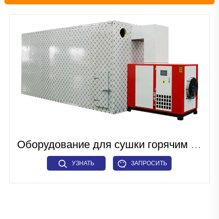
Линия по производству закусок
Линия по производству кормов для домашних животных и
рыбных кормов
Промышленное микроволновое оборудование
Линия по производству тканевого белка
Линия по производству искусственного риса
Линия по производству зерновых хлопьев для завтрака
Оборудование для сушки горячим воздухом
Линия по производству макарон
УЗНАТЬ
ЗАПРОСИТЬ
Промышленное сушильное оборудование
БОЛЬШЕ
СЕЙЧАС
Прочие
Вспомогательный механизм