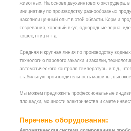
животных. На основе двухвинтового экструдера, в
инициативу по производству разнообразных продук
накопили ценный опыт в этой области. Корм и пр
созревания, хороший вкус, однородные зерна, иде
кошек, птиц и т. д.
Средняя и крупная линия по производству водных
технологию парового закалки и закалки, техноло
автоматического контроля температуры и т. д., ч
стабильную производительность машины, высокое
Мы можем предложить профессиональные индивид
площадки, мощности электричества и смете инвест
Перечень оборудования:
Автоматическая система дозирования и дробле