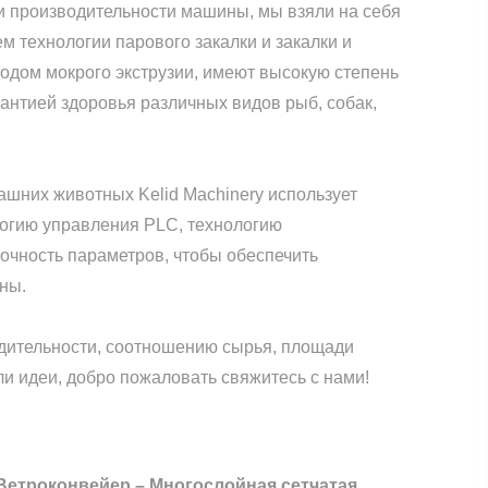
 и производительности машины, мы взяли на себя
м технологии парового закалки и закалки и
одом мокрого экструзии, имеют высокую степень
рантией здоровья различных видов рыб, собак,
ашних животных Kelid Machinery использует
логию управления PLC, технологию
точность параметров, чтобы обеспечить
ины.
дительности, соотношению сырья, площади
ли идеи, добро пожаловать свяжитесь с нами!
 Ветроконвейер – Многослойная сетчатая