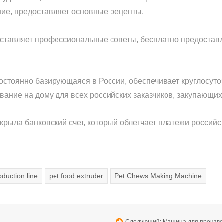
ние, предоставляет основные рецепты.
доставляет профессиональные советы, бесплатно предоста
постоянно базирующаяся в России, обеспечивает круглосу
вание на дому для всех российских заказчиков, закупающи
крыла банковский счет, который облегчает платежи российс
oduction line
pet food extruder
Pet Chews Making Machine
Следующий: Машина для производ