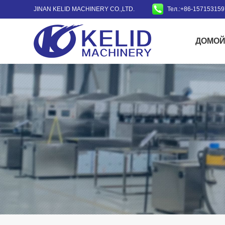
JINAN KELID MACHINERY CO.,LTD.
Тел.:+86-15715315
ДОМО