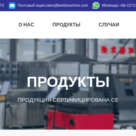
973
Почтовый ящик:
sales@kelidmachine.com
Whatsapp:
+86-1571
Й
О НАС
ПРОДУКТЫ
СЛУЧАИ
ПРОДУКТЫ
ПРОДУКЦИЯ СЕРТИФИЦИРОВАНА CE