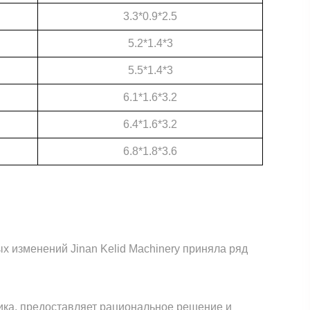
3.3*0.9*2.5
5.2*1.4*3
5.5*1.4*3
6.1*1.6*3.2
6.4*1.6*3.2
6.8*1.8*3.6
х изменений Jinan Kelid Machinery приняла ряд
ика, предоставляет рациональное решение и