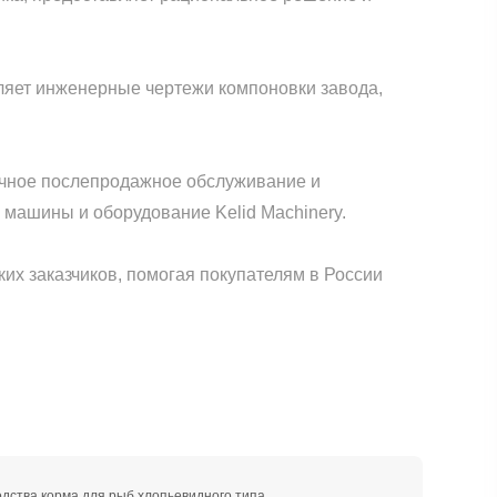
вляет инженерные чертежи компоновки завода,
точное послепродажное обслуживание и
х машины и оборудование Kelid Machinery.
ких заказчиков, помогая покупателям в России
ства корма для рыб хлопьевидного типа