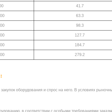
00
41.7
500
63.3
000
98.3
000
127.7
000
184.7
000
279.2
:
 закупок оборудования и спрос на него. В условиях рыночны
рудованию, в соответствии с особыми требованиями заказч