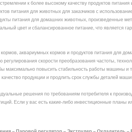
 стремлении к более высокому качеству продуктов питания
тов питания для животных для заказчиков с использование
одукты питания для домашних животных, произведенные мет
альный цвет и сбалансированное питание, что является га
 кормов, аквариумных кормов и продуктов питания для дом
гию регулирования скорости преобразования частоты, техно
тобы максимально повысить стабильность работы машины и 
 качество продукции и продлить срок службы деталей маш
уальные решения по требованиям потребителя к произво
иций. Если у вас есть какие-либо инвестиционные планы и
ния – Паровой регулятор – Экструдер – Охладитель –