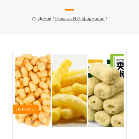
Домой
/
Новасть И Информация
/
16-10-2023