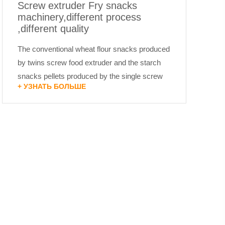
Screw extruder Fry snacks
machinery,different process
,different quality
The conventional wheat flour snacks produced
by twins screw food extruder and the starch
snacks pellets produced by the single screw
+ УЗНАТЬ БОЛЬШЕ
extruder, need to be fried at high temperature to
achieve the final...