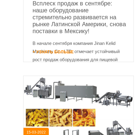
Всплеск продаж в сентябре:
наше оборудование
стремительно развивается на
рынке Латинской Америки, снова
поставки в Мексику!
В начале сентября компания Jinan Kelid
Machinery Co., LTD. отмечает устойчивый
+ УЗНАТЬ БОЛЬШЕ
рост продаж оборудования для пищевой
промышленности и промышленного
микроволнового оборудования. Наша
продукция набирает ...
15-03-2022