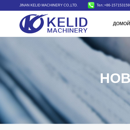
JINAN KELID MACHINERY CO.,LTD.
Тел.:+86-15715315
ДОМО
НОВ