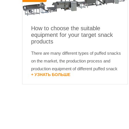
How to choose the suitable
equipment for your target snack
products
There are many different types of puffed snacks
on the market, the production process and
production equipment of different puffed snack
+ УЗНАТЬ БОЛЬШЕ
food are also quite different. The following is an
introduction...