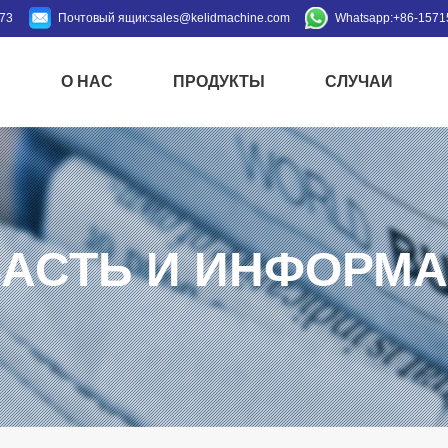
973
Почтовый ящик:
sales@kelidmachine.com
Whatsapp:
+86-1571
Й
О НАС
ПРОДУКТЫ
СЛУЧАИ
АСТЬ И ИНФОРМ