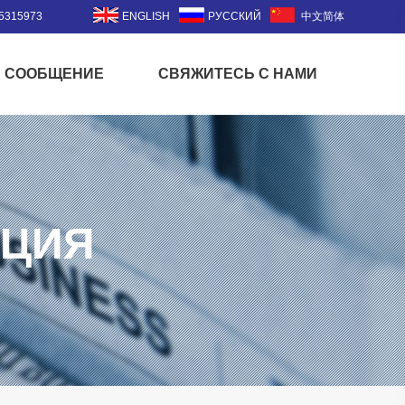
5315973
ENGLISH
РУССКИЙ
中文简体
СООБЩЕНИЕ
СВЯЖИТЕСЬ С НАМИ
АЦИЯ