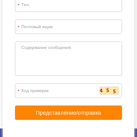
*
*
*