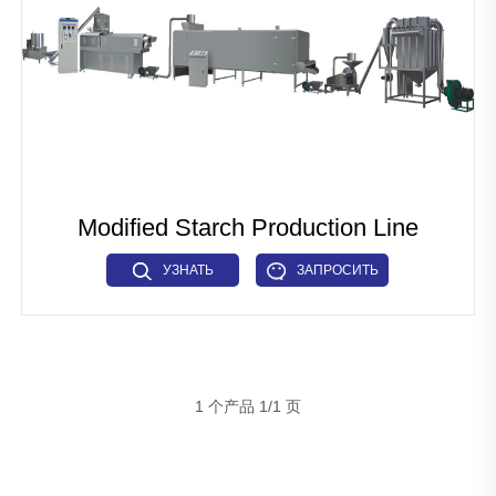
рыбных кормов
Промышленное микроволновое оборудование
Линия по производству тканевого белка
Линия по производству искусственного риса
Линия по производству зерновых хлопьев для завтрака
Modified Starch Production Line
Линия по производству макарон
УЗНАТЬ
ЗАПРОСИТЬ
Промышленное сушильное оборудование
БОЛЬШЕ
СЕЙЧАС
Прочие
Вспомогательный механизм
1 个产品 1/1 页